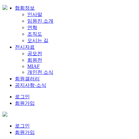
협회정보
인사말
임원진 소개
연혁
조직도
오시는 길
전시자료
공모전
회원전
MIAF
개인전 소식
회원갤러리
공지사항·소식
로그인
회원가입
로그인
회원가입