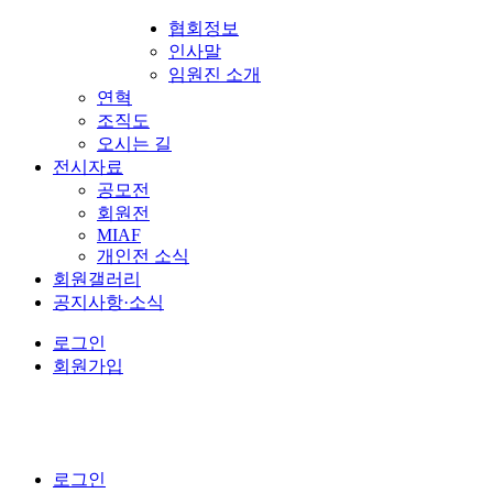
협회정보
인사말
임원진 소개
연혁
조직도
오시는 길
전시자료
공모전
회원전
MIAF
개인전 소식
회원갤러리
공지사항·소식
로그인
회원가입
로그인