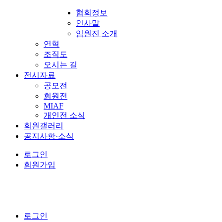
협회정보
인사말
임원진 소개
연혁
조직도
오시는 길
전시자료
공모전
회원전
MIAF
개인전 소식
회원갤러리
공지사항·소식
로그인
회원가입
로그인